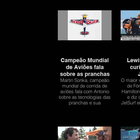
Campeão Mundial
Lewi
de Aviões fala
cur
sobre as pranchas
Martin Sonka, campeão
O maior 
mundial de corrida de
de Fór
aviões fala com Antonio
Hamilton
sobre as tecnologias das
e diz
pranchas e sua
JetSurf 
participação nas corridas.
Incrível parceria que o
tornou campeão mundial
no mesmo ano.