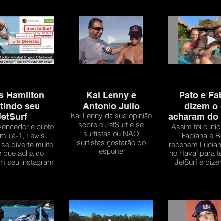
s Hamilton
Kai Lenny e
Pato e Fa
itindo seu
Antonio Julio
dizem o
Kai Lenny dá sua opinião
JetSurf
acharam do 
sobre o JetSurf e se
vencedor e piloto
Assim foi o iníci
surfistas ou NÃO
mula-1, Lewis
Fabiana e B
surfistas gostarão do
 se diverte muito
recebem Lucia
esporte
 o que acha do
no Havaí para t
em seu instagram
JetSurf e diz
achara