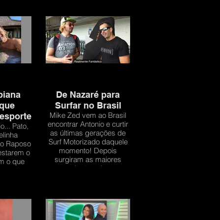
biana
De Nazaré para
 que
Surfar no Brasil
Mike Zed vem ao Brasil
esporte
encontrar Antonio e curtir
o... Pato,
as últimas gerações de
elinha
Surf Motorizado daquele
no Raposo
momento! Depois
estarem o
surgiram as maiores
em o que
revoluções deste
m
mercado. As pranchas de
injeção eletrônica.