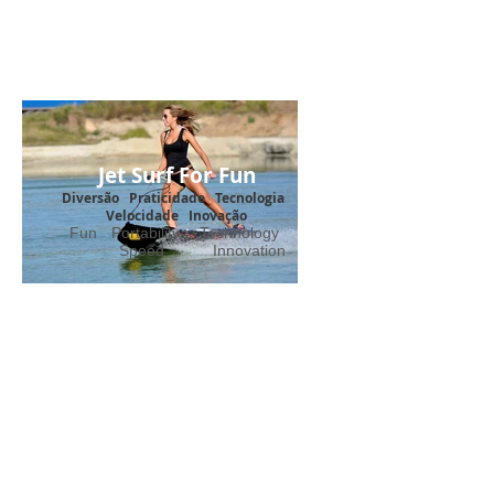
Jet Surf For Fun
Diversão Praticidade Tecnologia
Velocidade Inovação
Fun
Portability
Technology
Speed
Innovation
Click Here
Acesse o Site